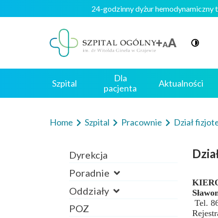
24-godzinny dyżur hemodynamiczny 
Dla
Szpital
Aktualności
pacjenta
Home
Szpital
Pracownie
Dział fizjot
Dział
Dyrekcja
Poradnie
KIER
Oddziały
Sławom
Tel. 8
POZ
Rejestr