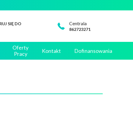
Centrala
RUJ SIĘ DO
862723271
Oferty
Kontakt
Dofinansowania
Pracy