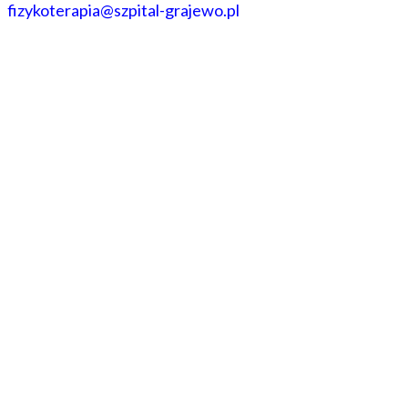
fizykoterapia@szpital-grajewo.pl
: