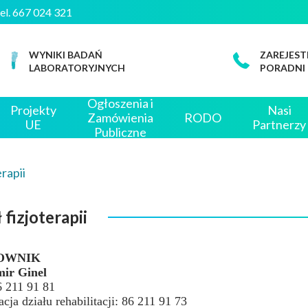
tel. 667 024 321
WYNIKI BADAŃ
ZAREJEST
LABORATORYJNYCH
PORADNI
Ogłoszenia i
Projekty
Nasi
Zamówienia
RODO
UE
Partnerzy
Publiczne
erapii
 fizjoterapii
OWNIK
ir Ginel
6 211 91 81
acja działu rehabilitacji: 86 211 91 73