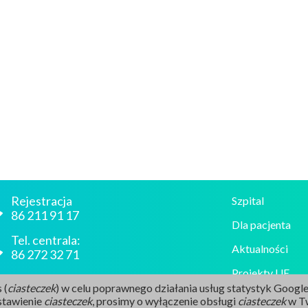
Rejestracja
Szpital
86 211 91 17
Dla pacjenta
Tel. centrala:
Aktualności
86 272 32 71
Projekty UE
E-mail
 (
ciasteczek
) w celu poprawnego działania usług statystyk Google i
sekretariat@szpital-grajewo.pl
Ogłoszenia i Z
stawienie
ciasteczek
, prosimy o wyłączenie obsługi
ciasteczek
w Tw