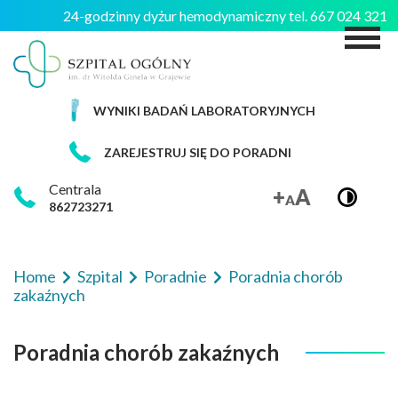
24-godzinny dyżur hemodynamiczny tel. 667 024 321
M
WYNIKI BADAŃ LABORATORYJNYCH
ZAREJESTRUJ SIĘ DO PORADNI
Centrala
862723271
Home
Szpital
Poradnie
Poradnia chorób
zakaźnych
Poradnia chorób zakaźnych