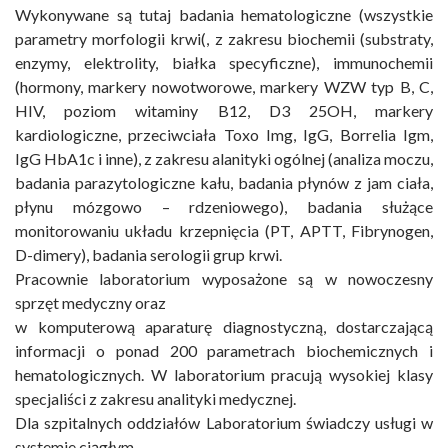
Wykonywane są tutaj badania hematologiczne (wszystkie
parametry morfologii krwi(, z zakresu biochemii (substraty,
enzymy, elektrolity, białka specyficzne), immunochemii
(hormony, markery nowotworowe, markery WZW typ B, C,
HIV, poziom witaminy B12, D3 25OH, markery
kardiologiczne, przeciwciała Toxo Img, IgG, Borrelia Igm,
IgG HbA1c i inne), z zakresu alanityki ogólnej (analiza moczu,
badania parazytologiczne kału, badania płynów z jam ciała,
płynu mózgowo – rdzeniowego), badania służące
monitorowaniu układu krzepnięcia (PT, APTT, Fibrynogen,
D-dimery), badania serologii grup krwi.
Pracownie laboratorium wyposażone są w nowoczesny
sprzęt medyczny oraz
w komputerową aparaturę diagnostyczną, dostarczającą
informacji o ponad 200 parametrach biochemicznych i
hematologicznych. W laboratorium pracują wysokiej klasy
specjaliści z zakresu analityki medycznej.
Dla szpitalnych oddziałów Laboratorium świadczy usługi w
systemie ciągłym.