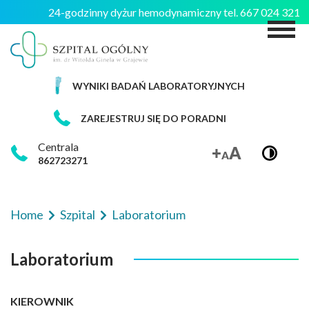
24-godzinny dyżur hemodynamiczny tel. 667 024 321
M
WYNIKI BADAŃ LABORATORYJNYCH
ZAREJESTRUJ SIĘ DO PORADNI
Centrala
862723271
Home
Szpital
Laboratorium
Laboratorium
KIEROWNIK