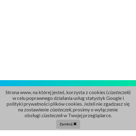
Strona www, na której jesteś, korzysta z cookies (
ciasteczek
)
w celu poprawnego działania usług statystyk Google i
polityki prywatności plików cookies. Jeżeli nie zgadzasz się
na zostawienie
ciasteczek
, prosimy o wyłączenie
Rejestracja
obsługi
ciasteczek
w Twojej przeglądarce.
86 211 91 17
Zamknij
Tel. centrala: