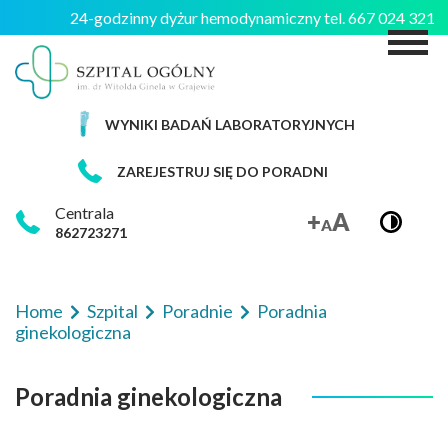
24-godzinny dyżur hemodynamiczny tel. 667 024 321
M
WYNIKI BADAŃ LABORATORYJNYCH
ZAREJESTRUJ SIĘ DO PORADNI
Centrala
862723271
Home
Szpital
Poradnie
Poradnia
ginekologiczna
Poradnia ginekologiczna