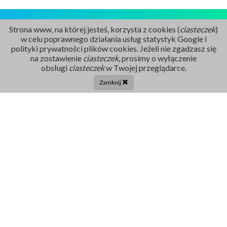
Strona www, na której jesteś, korzysta z cookies (
ciasteczek
)
w celu poprawnego działania usług statystyk Google i
polityki prywatności plików cookies. Jeżeli nie zgadzasz się
na zostawienie
ciasteczek
, prosimy o wyłączenie
Rejestracja
obsługi
ciasteczek
w Twojej przeglądarce.
86 211 91 17
Zamknij
Tel. centrala:
86 272 32 71
E-mail
sekretariat@szpital-grajewo.pl
Facebook
TikTok
Szpital
RODO
Dla pacjenta
Nasi Partnerzy