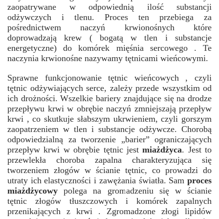
zaopatrywane w odpowiednią ilość substancji
odżywczych i tlenu. Proces ten przebiega za
pośrednictwem naczyń krwionośnych które
doprowadzają krew ( bogatą w tlen i substancje
energetyczne) do komórek mięśnia sercowego . Te
naczynia krwionośne nazywamy tętnicami wieńcowymi.
Sprawne funkcjonowanie tętnic wieńcowych , czyli
tętnic odżywiających serce, zależy przede wszystkim od
ich drożności. Wszelkie bariery znajdujące się na drodze
przepływu krwi w obrębie naczyń zmniejszają przepływ
krwi , co skutkuje słabszym ukrwieniem, czyli gorszym
zaopatrzeniem w tlen i substancje odżywcze. Chorobą
odpowiedzialną za tworzenie „barier” ograniczających
przepływ krwi w obrębie tętnic jest
miażdżyca
. Jest to
przewlekła choroba zapalna charakteryzująca się
tworzeniem złogów w ścianie tętnic, co prowadzi do
utraty ich elastyczności i zawężania światła. Sam
proces
miażdżycowy
polega na gromadzeniu się w ścianie
tętnic złogów tłuszczowych i komórek zapalnych
przenikających z krwi . Zgromadzone złogi lipidów