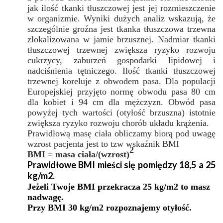
jak ilość tkanki tłuszczowej jest jej rozmieszczenie
w organizmie. Wyniki dużych analiz wskazują, że
szczególnie groźna jest tkanka tłuszczowa trzewna
zlokalizowana w jamie brzusznej. Nadmiar tkanki
tłuszczowej trzewnej zwiększa ryzyko rozwoju
cukrzycy, zaburzeń gospodarki lipidowej i
nadciśnienia tętniczego. Ilość tkanki tłuszczowej
trzewnej koreluje z obwodem pasa. Dla populacji
Europejskiej przyjęto normę obwodu pasa 80 cm
dla kobiet i 94 cm dla mężczyzn. Obwód pasa
powyżej tych wartości (otyłość brzuszna) istotnie
zwiększa ryzyko rozwoju chorób układu krążenia.
Prawidłową masę ciała obliczamy biorą pod uwagę
wzrost pacjenta jest to tzw wskaźnik BMI
2
BMI = masa cia
ła/(wzrost)
Prawid
łowe BMI mieści się pomiędzy 18,5
a 25
kg/m2.
Jeżeli Twoje BMI przekracza 25 kg/m2 to masz
nadwagę.
Przy BMI 30 kg/m2 rozpoznajemy otyłość.