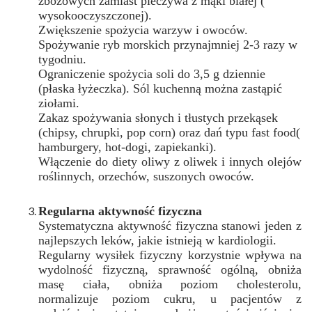
zbożowych zamiast pieczywa z mąki białej (
wysokooczyszczonej).
Zwiększenie spożycia warzyw i owoców.
Spożywanie ryb morskich przynajmniej 2-3 razy w
tygodniu.
Ograniczenie spożycia soli do 3,5 g dziennie
(płaska łyżeczka). Sól kuchenną można zastąpić
ziołami.
Zakaz spożywania słonych i tłustych przekąsek
(chipsy, chrupki, pop corn) oraz dań typu fast food(
hamburgery, hot-dogi, zapiekanki).
Włączenie do diety oliwy z oliwek i innych olejów
roślinnych, orzechów, suszonych owoców.
Regularna aktywność fizyczna
Systematyczna aktywność fizyczna stanowi jeden z
najlepszych leków, jakie istnieją w kardiologii.
Regularny wysiłek fizyczny korzystnie wpływa na
wydolność fizyczną, sprawność ogólną, obniża
masę ciała, obniża poziom cholesterolu,
normalizuje poziom cukru, u pacjentów z