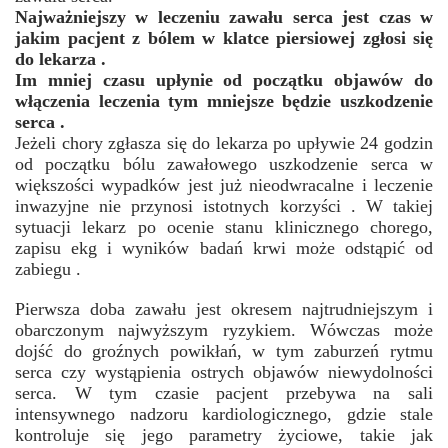
Najważniejszy w leczeniu zawału serca jest czas w
jakim pacjent z bólem w klatce piersiowej zgłosi się
do lekarza .
Im mniej czasu upłynie od początku objawów do
włączenia leczenia tym mniejsze będzie uszkodzenie
serca .
Jeżeli chory zgłasza się do lekarza po upływie 24 godzin
od początku bólu zawałowego uszkodzenie serca w
większości wypadków jest już nieodwracalne i leczenie
inwazyjne nie przynosi istotnych korzyści . W takiej
sytuacji lekarz po ocenie stanu klinicznego chorego,
zapisu ekg i wyników badań krwi może odstąpić od
zabiegu .
Pierwsza doba zawału jest okresem najtrudniejszym i
obarczonym najwyższym ryzykiem. Wówczas może
dojść do groźnych powikłań, w tym zaburzeń rytmu
serca czy wystąpienia ostrych objawów niewydolności
serca. W tym czasie pacjent przebywa na sali
intensywnego nadzoru kardiologicznego, gdzie stale
kontroluje się jego parametry życiowe, takie jak