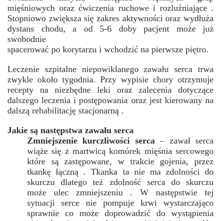
mięśniowych oraz ćwiczenia ruchowe i rozluźniające .
Stopniowo zwiększa się zakres aktywności oraz wydłuża
dystans chodu, a od 5-6 doby pacjent może już
swobodnie
spacerować po korytarzu i wchodzić na pierwsze piętro.
Leczenie szpitalne niepowikłanego zawału serca trwa
zwykle około tygodnia. Przy wypisie chory otrzymuje
recepty na niezbędne leki oraz zalecenia dotyczące
dalszego leczenia i postępowania oraz jest kierowany na
dalszą rehabilitację stacjonarną .
Jakie są następstwa zawału serca
Zmniejszenie kurczliwości serca
– zawał serca
wiąże się z martwicą komórek mięśnia sercowego
które są zastępowane, w trakcie gojenia, przez
tkankę łączną . Tkanka ta nie ma zdolności do
skurczu dlatego też zdolność serca do skurczu
może ulec zmniejszeniu . W następstwie tej
sytuacji serce nie pompuje krwi wystarczająco
sprawnie co może doprowadzić do wystąpienia