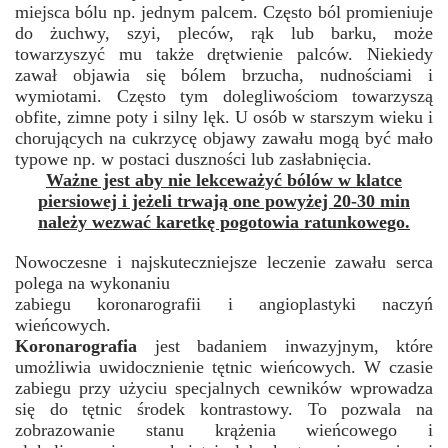
miejsca bólu np. jednym palcem. Często ból promieniuje
do żuchwy, szyi, pleców, rąk lub barku, może
towarzyszyć mu także drętwienie palców. Niekiedy
zawał objawia się bólem brzucha, nudnościami i
wymiotami. Często tym dolegliwościom towarzyszą
obfite, zimne poty i silny lęk. U osób w starszym wieku i
chorujących na cukrzycę objawy zawału mogą być mało
typowe np. w postaci duszności lub zasłabnięcia.
Ważne jest aby nie lekceważyć bólów w klatce
piersiowej i jeżeli trwają one powyżej 20-30 min
należy wezwać karetkę pogotowia ratunkowego.
Nowoczesne i najskuteczniejsze leczenie zawału serca
polega na wykonaniu
zabiegu koronarografii i angioplastyki naczyń
wieńcowych.
Koronarografia
jest badaniem inwazyjnym, które
umożliwia uwidocznienie tętnic wieńcowych. W czasie
zabiegu przy użyciu specjalnych cewników wprowadza
się do tętnic środek kontrastowy. To pozwala na
zobrazowanie stanu krążenia wieńcowego i