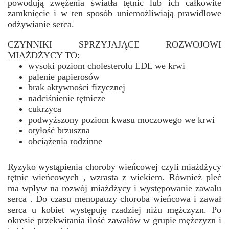
powodują zwężenia światła tętnic lub ich całkowite
zamknięcie i w ten sposób uniemożliwiają prawidłowe
odżywianie serca.
CZYNNIKI SPRZYJAJĄCE ROZWOJOWI
MIAŻDŻYCY TO:
wysoki poziom cholesterolu LDL we krwi
palenie papierosów
brak aktywności fizycznej
nadciśnienie tętnicze
cukrzyca
podwyższony poziom kwasu moczowego we krwi
otyłość brzuszna
obciążenia rodzinne
Ryzyko wystąpienia choroby wieńcowej czyli miażdżycy
tętnic wieńcowych , wzrasta z wiekiem. Również pleć
ma wpływ na rozwój miażdżycy i występowanie zawału
serca . Do czasu menopauzy choroba wieńcowa i zawał
serca u kobiet występuję rzadziej niżu mężczyzn. Po
okresie przekwitania ilość zawałów w grupie mężczyzn i