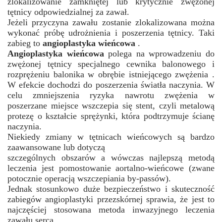
zlokalizowanie zamkniętej lub krytycznie zwężonej
tętnicy odpowiedzialnej za zawał.
Jeżeli przyczyna zawału zostanie zlokalizowana można
wykonać próbę udrożnienia i poszerzenia tętnicy. Taki
zabieg to
angioplastyka wieńcowa
.
Angioplastyka
wieńcowa
polega na wprowadzeniu do
zwężonej tętnicy specjalnego cewnika balonowego i
rozprężeniu balonika w obrębie istniejącego zwężenia .
W efekcie dochodzi do poszerzenia światła naczynia. W
celu zmniejszenia ryzyka nawrotu zwężenia w
poszerzane miejsce wszczepia się stent, czyli metalową
protezę o kształcie sprężynki, która podtrzymuje ścianę
naczynia.
Niekiedy zmiany w tętnicach wieńcowych są bardzo
zaawansowane lub dotyczą
szczególnych obszarów a wówczas najlepszą metodą
leczenia jest pomostowanie aortalno-wieńcowe (zwane
potocznie operacją wszczepiania by-passów).
Jednak stosunkowo duże bezpieczeństwo i skuteczność
zabiegów angioplastyki przezskórnej sprawia, że jest to
najczęściej stosowana metoda inwazyjnego leczenia
zawału serca.