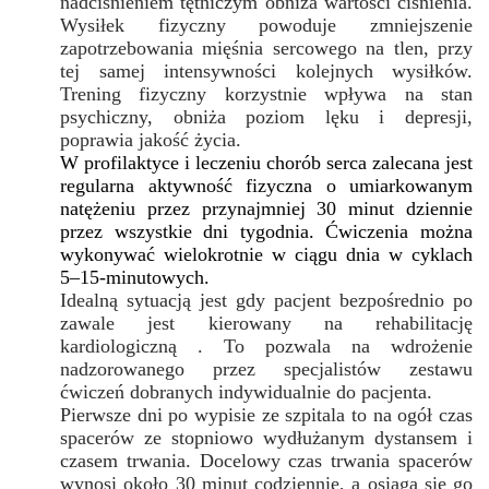
nadciśnieniem tętniczym obniża wartości ciśnienia.
Wysiłek fizyczny powoduje zmniejszenie
zapotrzebowania mięśnia sercowego na tlen, przy
tej samej intensywności kolejnych wysiłków.
Trening fizyczny korzystnie wpływa na stan
psychiczny, obniża poziom lęku i depresji,
poprawia jakość życia.
W profilaktyce i leczeniu chorób serca zalecana jest
regularna aktywność fizyczna o umiarkowanym
natężeniu przez przynajmniej 30 minut dziennie
przez wszystkie dni tygodnia. Ćwiczenia można
wykonywać wielokrotnie w ciągu dnia w cyklach
5–15-minutowych.
Idealną sytuacją jest gdy pacjent bezpośrednio po
zawale jest kierowany na rehabilitację
kardiologiczną . To pozwala na wdrożenie
nadzorowanego przez specjalistów zestawu
ćwiczeń dobranych indywidualnie do pacjenta.
Pierwsze dni po wypisie ze szpitala to na ogół czas
spacerów ze stopniowo wydłużanym dystansem i
czasem trwania. Docelowy czas trwania spacerów
wynosi około 30 minut codziennie, a osiąga się go