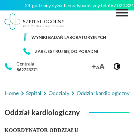
24-godzinny dyżur hemodynamiczny tel. 667 024 3
M
WYNIKI BADAŃ LABORATORYJNYCH
ZAREJESTRUJ SIĘ DO PORADNI
Centrala
862723271
Home
Szpital
Oddziały
Oddział kardiologiczny
Oddział kardiologiczny
KOORDYNATOR ODDZIAŁU