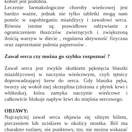
kobiet jest podobna.
Leczenie farmakologiczne choroby wieńcowej jest
bardzo ważne, jednak nie tylko tabletki mogą nam
pomóc w zapobieganiu miażdżycy i zawałowi serca.
Równie istotne są: prawidłowe odżywianie z
ograniczeniem tłuszczów zwierzęcych i zwiększoną
ilością warzyw w diecie , regularna aktywność fizyczna
oraz zaprzestanie palenia papierosów .
Zawał serca czy można go szybko rozpoznać ?
Zawał serca jest zwykle skutkiem pęknięcia blaszki
miażdżycowej w naczyniu wieńcowym, czyli tętnicy
doprowadzającej krew do serca. Gdy blaszka pęka,
tworzy się wokół niej skrzeplina (złożona z płytek krwi i
włóknika), która zamyka naczynie wieńcowe i
całkowicie blokuje napływ krwi do mięśnia sercowego.
OBJAWY:
Najczęściej zawał serca objawia się silnym bólem,
pieczeniem lub uciskiem w okolicy mostka. Ból ma
charakter rozlany, nie punktowy, tzn. nie można wskazać