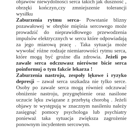
objawów niewydolności serca takich jak duszność ,
obrzęki kończyn,czy zmniejszenie tolerancji
wysiłku
Zaburzenia rytmu serca
- Powstanie blizny
pozawałowej w obrębie mięśnia sercowego może
prowadzić do nieprawidłowego przewodzenia
impulsów elektrycznych w sercu które odpowiadają
za jego miarową pracę . Taka sytuacja może
wywołać różne rodzaje niemiarowości rytmu serca,
które mogą być groźne dla zdrowia.
Jeżeli po
zawale serca odczuwasz nierówne bicie serca
poinformuj o tym fakcie lekarza !
Zaburzenia nastroju, zespoły lękowe i ryzyko
depresji
– zawał serca uszkadza nie tylko serce.
Osoby po zawale serca mogą również odczuwać
obniżenie nastroju, przygnębienie oraz nasilone
uczucie lęku związane z przebytą chorobą . Jeżeli
objawy te występują w znacznym nasileniu należy
zasięgnąć pomocy psychologa lub psychiatry
ponieważ taka sytuacja zwiększa zagrożenie
ponownym incydentem sercowym.