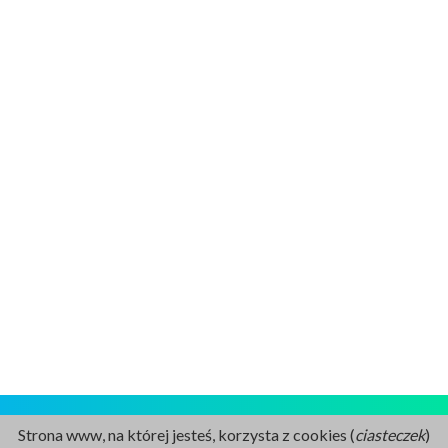
Strona www, na której jesteś, korzysta z cookies (
ciasteczek
)