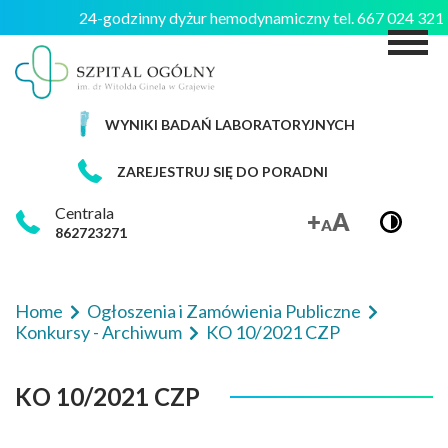
24-godzinny dyżur hemodynamiczny tel. 667 024 32
M
WYNIKI BADAŃ LABORATORYJNYCH
ZAREJESTRUJ SIĘ DO PORADNI
Centrala
862723271
Home
Ogłoszenia i Zamówienia Publiczne
Konkursy - Archiwum
KO 10/2021 CZP
KO 10/2021 CZP