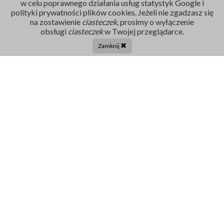
w celu poprawnego działania usług statystyk Google i
polityki prywatności plików cookies. Jeżeli nie zgadzasz się
na zostawienie
ciasteczek
, prosimy o wyłączenie
Rejestracja
obsługi
ciasteczek
w Twojej przeglądarce.
86 211 91 17
Zamknij
Tel. centrala:
86 272 32 71
E-mail
sekretariat@szpital-grajewo.pl
Facebook
TikTok
Szpital
RODO
Dla pacjenta
Nasi Partnerzy
Aktualności
Oferty Pracy
Projekty UE
Kontakt