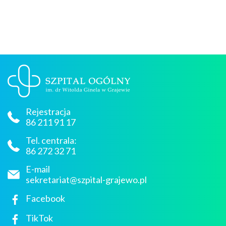
Rejestracja
86 211 91 17
Tel. centrala:
86 272 32 71
E-mail
sekretariat@szpital-grajewo.pl
Facebook
TikTok