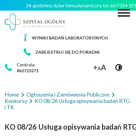
24-godzinny dyżur hemodynamiczny tel. 667 024 3
M
WYNIKI BADAŃ LABORATORYJNYCH
ZAREJESTRUJ SIĘ DO PORADNI
Centrala
862723271
Home
Ogłoszenia i Zamówienia Publiczne
Konkursy
KO 08/26 Usługa opisywania badań RTG
i TK
KO 08/26 Usługa opisywania badań RTG