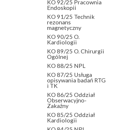
KO 92/25 Pracownia
Endoskopii
KO 91/25 Technik
rezonans
magnetyczny
KO 90/25 O.
Kardiologii
KO 89/25 O. Chirurgii
Ogólnej
KO 88/25 NPL
KO 87/25 Usługa
opisywania badań RTG
i TK
KO 86/25 Oddział
Obserwacyjno-
Zakaźny
KO 85/25 Oddział
Kardiologii
KO 84/25 NPL