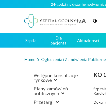
24-godzinny dyżur hemodynam
Dla
Szpital
Aktualności
pacjenta
Home
Ogłoszenia i Zamówienia Publiczn
KO 1
Wstępne konsultacje
rynkowe
Plany zamówień
Szpital
publicznych
Kardiol
Przetargi
Dokumen