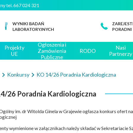
iczny tel. 667 024 321
WYNIKI BADAŃ
ZAREJEST
LABORATORYJNYCH
PORADNI
Ogłoszenia i
Projekty
Nasi
Zamówienia
RODO
UE
Partnerzy
Publiczne
e
Konkursy
KO 14/26 Poradnia Kardiologiczna
4/26 Poradnia Kardiologiczna
 Ogólny im. dr Witolda Ginela w Grajewie ogłasza konkurs ofert 
ogicznej
ty wymienione w załącznikach należy składać w Sekretariacie Szp