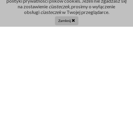
polityki prywatności plików cookies. Jeżeli nie zgadzasz się
na zostawienie
ciasteczek
, prosimy o wyłączenie
Rejestracja
obsługi
ciasteczek
w Twojej przeglądarce.
86 211 91 17
Zamknij
Tel. centrala:
86 272 32 71
E-mail
sekretariat@szpital-grajewo.pl
Facebook
TikTok
Szpital
RODO
Dla pacjenta
Nasi Partnerzy
Aktualności
Oferty Pracy
Projekty UE
Kontakt