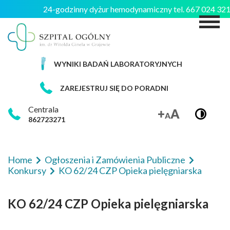
24-godzinny dyżur hemodynamiczny tel. 667 024 3
M
WYNIKI BADAŃ LABORATORYJNYCH
ZAREJESTRUJ SIĘ DO PORADNI
Centrala
862723271
Home
Ogłoszenia i Zamówienia Publiczne
Konkursy
KO 62/24 CZP Opieka pielęgniarska
KO 62/24 CZP Opieka pielęgniarska