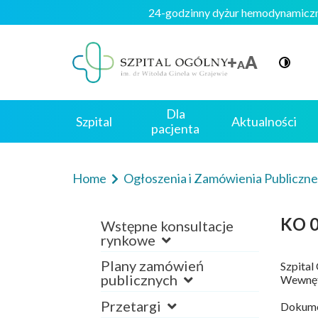
24-godzinny dyżur hemodynami
Dla
Szpital
Aktualności
pacjenta
Home
Ogłoszenia i Zamówienia Publiczn
KO 0
Wstępne konsultacje
rynkowe
Plany zamówień
Szpital
publicznych
Wewnęt
Przetargi
Dokumen