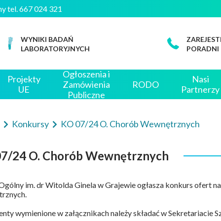
czny tel. 667 024 321
WYNIKI BADAŃ
ZAREJEST
LABORATORYJNYCH
PORADNI
Ogłoszenia i
Projekty
Nasi
Zamówienia
RODO
UE
Partnerzy
Publiczne
e
Konkursy
KO 07/24 O. Chorób Wewnętrznych
7/24 O. Chorób Wewnętrznych
 Ogólny im. dr Witolda Ginela w Grajewie ogłasza konkurs ofert 
rznych.
ty wymienione w załącznikach należy składać w Sekretariacie Szp