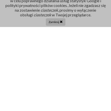
w celu poprawnego działania usług statystyk Google i
polityki prywatności plików cookies. Jeżeli nie zgadzasz się
na zostawienie
ciasteczek
, prosimy o wyłączenie
Rejestracja
obsługi
ciasteczek
w Twojej przeglądarce.
86 211 91 17
Zamknij
Tel. centrala:
86 272 32 71
E-mail
sekretariat@szpital-grajewo.pl
Facebook
TikTok
Szpital
RODO
Dla pacjenta
Nasi Partnerzy
Aktualności
Oferty Pracy
Projekty UE
Kontakt