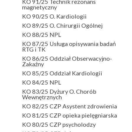
KO 91/25 Technik rezonans
magnetyczny
KO 90/25 O. Kardiologii
KO 89/25 O. Chirurgii Ogólnej
KO 88/25 NPL
KO 87/25 Usługa opisywania badań
RTG i TK
KO 86/25 Oddział Obserwacyjno-
Zakaźny
KO 85/25 Oddział Kardiologii
KO 84/25 NPL
KO 83/25 Dyżury O. Chorób
Wewnętrznych
KO 82/25 CZP Asystent zdrowienia
KO 81/25 CZP opieka pielęgniarska
KO 80/25 CZP psycholodzy