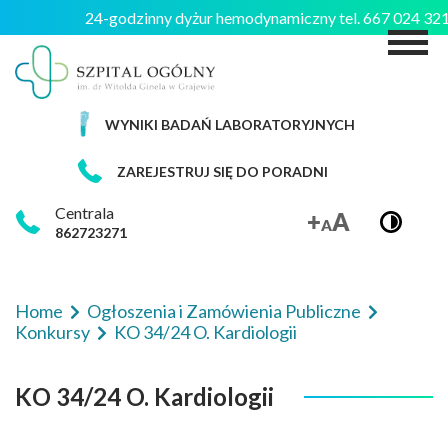
24-godzinny dyżur hemodynamiczny tel. 667 024 3
M
WYNIKI BADAŃ LABORATORYJNYCH
ZAREJESTRUJ SIĘ DO PORADNI
Centrala
862723271
Home
Ogłoszenia i Zamówienia Publiczne
Konkursy
KO 34/24 O. Kardiologii
KO 34/24 O. Kardiologii