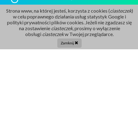
Strona www, na której jesteś, korzysta z cookies (
ciasteczek
)
Rejestracja
w celu poprawnego działania usług statystyk Google i
86 211 91 17
polityki prywatności plików cookies. Jeżeli nie zgadzasz się
na zostawienie
ciasteczek
, prosimy o wyłączenie
Tel. centrala:
obsługi
ciasteczek
w Twojej przeglądarce.
86 272 32 71
Zamknij
E-mail
sekretariat@szpital-grajewo.pl
Facebook
TikTok
Szpital
RODO
Dla pacjenta
Nasi Partnerzy
Aktualności
Oferty Pracy
Projekty UE
Kontakt