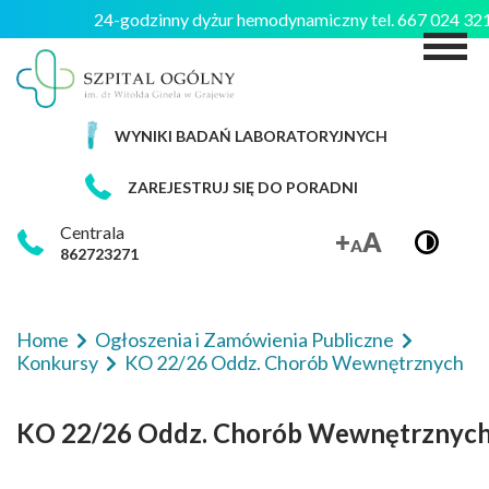
24-godzinny dyżur hemodynamiczny tel. 667 024 3
M
WYNIKI BADAŃ LABORATORYJNYCH
ZAREJESTRUJ SIĘ DO PORADNI
Centrala
862723271
Home
Ogłoszenia i Zamówienia Publiczne
Konkursy
KO 22/26 Oddz. Chorób Wewnętrznych
KO 22/26 Oddz. Chorób Wewnętrznyc