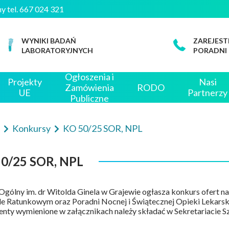
czny tel. 667 024 321
WYNIKI BADAŃ
ZAREJEST
LABORATORYJNYCH
PORADNI
Ogłoszenia i
Projekty
Nasi
Zamówienia
RODO
UE
Partnerzy
Publiczne
e
Konkursy
KO 50/25 SOR, NPL
0/25 SOR, NPL
 Ogólny im. dr Witolda Ginela w Grajewie ogłasza konkurs ofert 
e Ratunkowym oraz Poradni Nocnej i Świątecznej Opieki Lekarsk
ty wymienione w załącznikach należy składać w Sekretariacie Szp