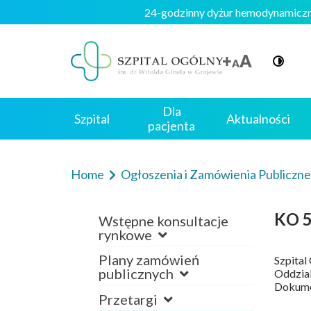
24-godzinny dyżur hemodynami
Dla
Szpital
Aktualności
pacjenta
Home
Ogłoszenia i Zamówienia Publiczn
KO 5
Wstępne konsultacje
rynkowe
Plany zamówień
Szpital
publicznych
Oddzial
Dokumen
Przetargi