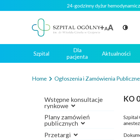
24-godzinny dyżur hemodynam
Dla
Szpital
Aktualności
pacjenta
Home
Ogłoszenia i Zamówienia Publiczn
KO 0
Wstępne konsultacje
rynkowe
Plany zamówień
Szpital
publicznych
anestezj
Przetargi
Dokumen