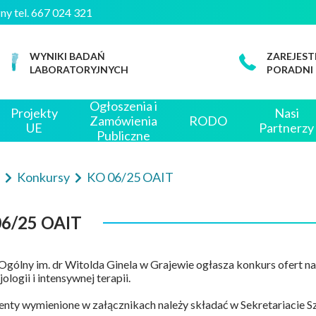
iczny tel. 667 024 321
WYNIKI BADAŃ
ZAREJEST
LABORATORYJNYCH
PORADNI
Ogłoszenia i
Projekty
Nasi
Zamówienia
RODO
UE
Partnerzy
Publiczne
e
Konkursy
KO 06/25 OAIT
6/25 OAIT
 Ogólny im. dr Witolda Ginela w Grajewie ogłasza konkurs ofert n
ologii i intensywnej terapii.
ty wymienione w załącznikach należy składać w Sekretariacie Szp