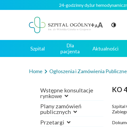
24-godzinny dyżur hemodynamic
Dla
Szpital
Aktualności
pacjenta
Home
Ogłoszenia i Zamówienia Publiczn
KO 4
Wstępne konsultacje
rynkowe
Plany zamówień
Szpital
publicznych
Zabiego
Przetargi
Dokumen