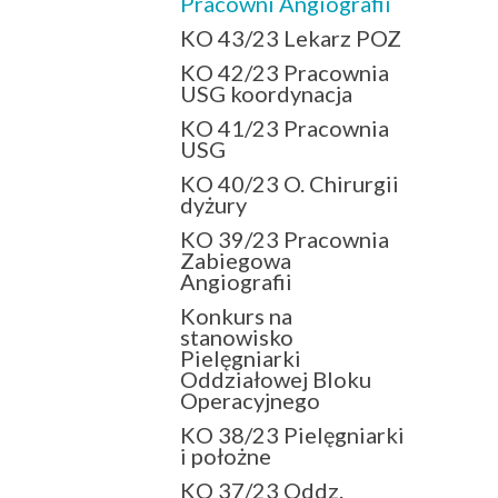
Pracowni Angiografii
KO 43/23 Lekarz POZ
KO 42/23 Pracownia
USG koordynacja
KO 41/23 Pracownia
USG
KO 40/23 O. Chirurgii
dyżury
KO 39/23 Pracownia
Zabiegowa
Angiografii
Konkurs na
stanowisko
Pielęgniarki
Oddziałowej Bloku
Operacyjnego
KO 38/23 Pielęgniarki
i położne
KO 37/23 Oddz.