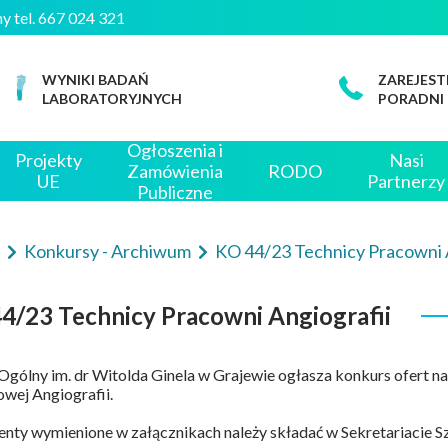
zny tel. 667 024 321
WYNIKI BADAŃ
ZAREJEST
LABORATORYJNYCH
PORADNI
Ogłoszenia i
Projekty
Nasi
Zamówienia
RODO
UE
Partnerzy
Publiczne
e
Konkursy - Archiwum
KO 44/23 Technicy Pracowni 
4/23 Technicy Pracowni Angiografii
 Ogólny im. dr Witolda Ginela w Grajewie ogłasza konkurs ofert 
wej Angiografii.
ty wymienione w załącznikach należy składać w Sekretariacie Szp