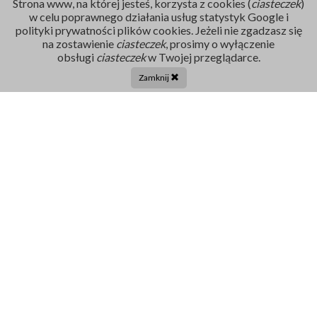
Strona www, na której jesteś, korzysta z cookies (
ciasteczek
)
w celu poprawnego działania usług statystyk Google i
polityki prywatności plików cookies. Jeżeli nie zgadzasz się
na zostawienie
ciasteczek
, prosimy o wyłączenie
Rejestracja
obsługi
ciasteczek
w Twojej przeglądarce.
86 211 91 17
Zamknij
Tel. centrala:
86 272 32 71
E-mail
sekretariat@szpital-grajewo.pl
Facebook
TikTok
Szpital
RODO
Dla pacjenta
Nasi Partnerzy
Aktualności
Oferty Pracy