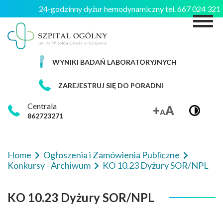
24-godzinny dyżur hemodynamiczny tel. 667 024 32
M
WYNIKI BADAŃ LABORATORYJNYCH
ZAREJESTRUJ SIĘ DO PORADNI
Centrala
862723271
Home
Ogłoszenia i Zamówienia Publiczne
Konkursy - Archiwum
KO 10.23 Dyżury SOR/NPL
KO 10.23 Dyżury SOR/NPL