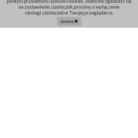
polityki prywatności plików cookies. Jeżeli nie zgadzasz się
na zostawienie
ciasteczek
, prosimy o wyłączenie
Rejestracja
obsługi
ciasteczek
w Twojej przeglądarce.
86 211 91 17
Zamknij
Tel. centrala:
86 272 32 71
E-mail
sekretariat@szpital-grajewo.pl
Facebook
TikTok
Szpital
RODO
Dla pacjenta
Nasi Partnerzy
Aktualności
Oferty Pracy
Projekty UE
Kontakt