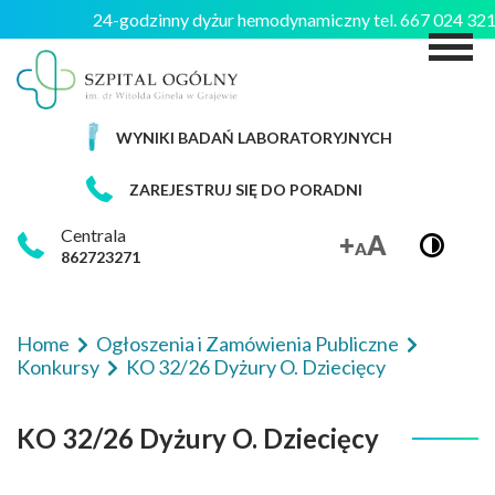
24-godzinny dyżur hemodynamiczny tel. 667 024 3
M
WYNIKI BADAŃ LABORATORYJNYCH
ZAREJESTRUJ SIĘ DO PORADNI
Centrala
862723271
Home
Ogłoszenia i Zamówienia Publiczne
Konkursy
KO 32/26 Dyżury O. Dziecięcy
KO 32/26 Dyżury O. Dziecięcy