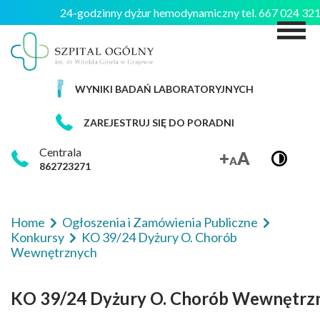
24-godzinny dyżur hemodynamiczny tel. 667 024 3
M
WYNIKI BADAŃ LABORATORYJNYCH
ZAREJESTRUJ SIĘ DO PORADNI
Centrala
862723271
Home
Ogłoszenia i Zamówienia Publiczne
Konkursy
KO 39/24 Dyżury O. Chorób
Wewnętrznych
KO 39/24 Dyżury O. Chorób Wewnętrz