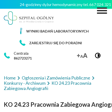
24-godzinny dyżur hemodynamiczny tel. 667 024 32
M
WYNIKI BADAŃ LABORATORYJNYCH
ZAREJESTRUJ SIĘ DO PORADNI
Centrala
862723271
Home
Ogłoszenia i Zamówienia Publiczne
Konkursy - Archiwum
KO 24.23 Pracownia
Zabiegowa Angiografii
KO 24.23 Pracownia Zabiegowa Angiogr