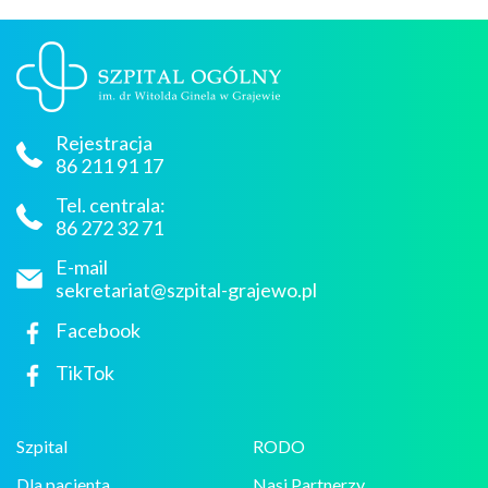
Rejestracja
86 211 91 17
Tel. centrala:
86 272 32 71
E-mail
sekretariat@szpital-grajewo.pl
Facebook
TikTok
Szpital
RODO
Dla pacjenta
Nasi Partnerzy