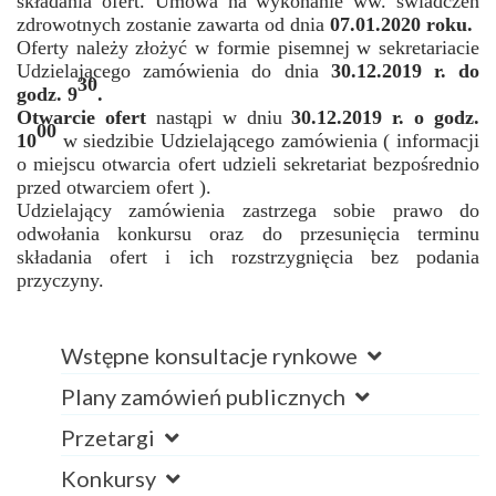
składania ofert. Umowa na wykonanie ww. świadczeń
zdrowotnych zostanie zawarta od dnia
07.01.2020 roku.
Oferty należy złożyć w formie pisemnej w sekretariacie
Udzielającego zamówienia do dnia
30.12.2019 r. do
30
godz. 9
.
Otwarcie ofert
nastąpi w dniu
30.12.2019 r. o godz.
00
10
w siedzibie Udzielającego zamówienia ( informacji
o miejscu otwarcia ofert udzieli sekretariat bezpośrednio
przed otwarciem ofert ).
Udzielający zamówienia zastrzega sobie prawo do
odwołania konkursu oraz do przesunięcia terminu
składania ofert i ich rozstrzygnięcia bez podania
przyczyny.
Wstępne konsultacje rynkowe
Plany zamówień publicznych
Przetargi
Konkursy