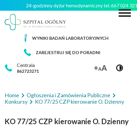
24-godzinny dyżur hemodynamiczny tel. 667 024 3
M
WYNIKI BADAŃ LABORATORYJNYCH
ZAREJESTRUJ SIĘ DO PORADNI
Centrala
862723271
Home
Ogłoszenia i Zamówienia Publiczne
Konkursy
KO 77/25 CZP kierowanie O. Dzienny
KO 77/25 CZP kierowanie O. Dzienny