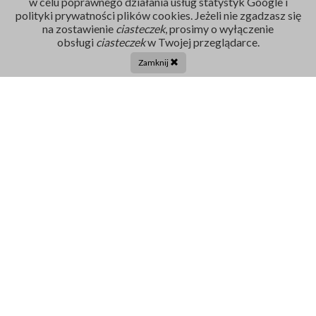
w celu poprawnego działania usług statystyk Google i
polityki prywatności plików cookies. Jeżeli nie zgadzasz się
na zostawienie
ciasteczek
, prosimy o wyłączenie
Rejestracja
obsługi
ciasteczek
w Twojej przeglądarce.
86 211 91 17
Zamknij
Tel. centrala:
86 272 32 71
E-mail
sekretariat@szpital-grajewo.pl
Facebook
TikTok
Szpital
RODO
Dla pacjenta
Nasi Partnerzy
Aktualności
Oferty Pracy
Projekty UE
Kontakt